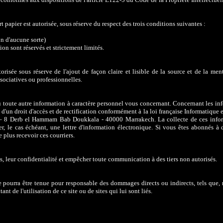
 papier est autorisée, sous réserve du respect des trois conditions suivantes :
on d'aucune sorte)
on sont réservés et strictement limités.
risée sous réserve de l'ajout de façon claire et lisible de la source et de la men
ssociatives ou professionnelles.
ou toute autre information à caractère personnel vous concernant. Concernant les in
un droit d'accès et de rectification conformément à la loi française Informatique e
in – 8 Derb el Hammam Bab Doukkala - 40000 Marrakech. La collecte de ces infor
, le cas échéant, une lettre d'information électronique. Si vous êtes abonnés à 
 plus recevoir ces courriers.
es, leur confidentialité et empêcher toute communication à des tiers non autorisés.
n ne pourra être tenue pour responsable des dommages directs ou indirects, tels que
t de l'utilisation de ce site ou de sites qui lui sont liés.