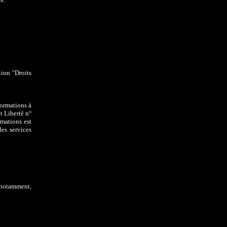
tion "Droits
formations à
t Liberté n°
mations est
des services
, notamment,