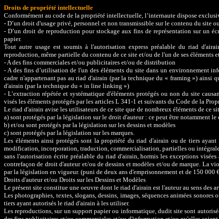
Droits de propriété intellectuelle
Conformément au code de la propriété intellectuelle, l’internaute dispose exclus
- D’un droit d'usage privé, personnel et non transmissible sur le contenu du site o
- D’un droit de reproduction pour stockage aux fins de représentation sur un é
papier.
Tout autre usage est soumis à l'autorisation express préalable du riad d'aira
reproduction, même partielle du contenu de ce site et/ou de l'un de ses éléments 
- A des fins commerciales et/ou publicitaires et/ou de distribution
- A des fins d’utilisation de l'un des éléments du site dans un environnement in
cadre n'appartenant pas au riad d'airain (par la technique du « framing ») ainsi 
d'airain (par la technique du « in line linking »)
- L’extraction répétée et systématique d'éléments protégés ou non du site caus
visés les éléments protégés par les articles L 341-1 et suivants du Code de la Propr
Le riad d'airain avise les utilisateurs de ce site que de nombreux éléments de ce sit
a) sont protégés par la législation sur le droit d'auteur : ce peut être notamment le
b) et/ou sont protégés par la législation sur les dessins et modèles
c) sont protégés par la législation sur les marques.
Les éléments ainsi protégés sont la propriété du riad d'airain ou de tiers ayant a
modification, incorporation, traduction, commercialisation, partielles ou intégrale
sans l'autorisation écrite préalable du riad d'airain, hormis les exceptions visées
contrefaçon de droit d'auteur et/ou de dessins et modèles et/ou de marque. La vio
par la législation en vigueur. (puni de deux ans d'emprisonnement et de 150 000 €
Droits d'auteur et/ou Droits sur les Dessins et Modèles
Le présent site constitue une oeuvre dont le riad d'airain est l'auteur au sens des a
Les photographies, textes, slogans, dessins, images, séquences animées sonores ou 
tiers ayant autorisés le riad d'airain à les utiliser.
Les reproductions, sur un support papier ou informatique, dudit site sont autorisé
des fins publicitaires et/ou commerciales et/ou d'information et/ou qu'elles soient