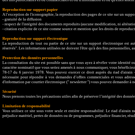
Reproduction sur support papier
A l’exception de l'iconographie, la reproduction des pages de ce site sur un support
- gratuité de la diffusion
- respect de l'intégrité des documents reproduits (aucune modification, ni altérati
- citation explicite de ce site comme source et mention que les droits de reproducti
Reproduction sur support électronique
La reproduction de tout ou partie de ce site sur un support électronique est auto
réservés". Les informations utilisées ne doivent l'être qu'à des fins personnelles, a
Protection des données personnelles
La consultation du site est possible sans que vous ayez à révéler votre identité 
caractère nominatif que vous seriez amenés à nous communiquer, vous bénéficiez d'
78-17 du 6 janvier 1978. Vous pouvez exercer ce droit auprès du riad d'aira
nécessaire pour répondre à vos demandes d’offres commerciales et vous adresser
d'information par courrier électronique (" newsletter ") vous pouvez demander à ne
Sécurité
Nous prenons toutes les précautions utiles afin de préserver l’intégrité des donné
Limitation de responsabilité
Vous utilisez ce site sous votre seule et entière responsabilité. Le riad d'airai
préjudice matériel, pertes de données ou de programmes, préjudice financier, résultan