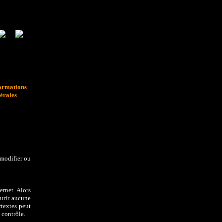
ormations
érales
 modifier ou
ernet. Alors
ourir aucune
rtextes peut
 contrôle.