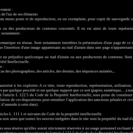
ivement :
u de l'un de ses éléments
cran mono poste et de reproduction, en un exemplaire, pour copie de sauvegarde o
in ou des producteurs de contenus concernés. Il en est ainsi de toute représent
et notamment :
formatique en réseau. Sont notamment interdites la présentation d'une page de ce 
que l'insertion d'une image appartenant au riad d'airain dans une page n'appartenant
ant un préjudice quelconque au riad d'airain ou aux producteurs de contenus. So
iété Intellectuelle.
e :
 cas des photographies, des articles, des dessins, des séquences animées,...
utorisé à les exploiter. A ce titre, toute reproduction, représentation, utilisation,
s par quelque procédé et sur quelque support que ce soit (papier, numérique, ...) sont
 à l'article L 122.5 du Code de la Propriété Intellectuelle, sous peine de constituer
lation de ces dispositions peut entraîner l’application des sanctions pénales et civ
 d’amende à cette date).
rticles L. 111.1 et suivants du Code de la propriété intellectuelle.
non ainsi que toutes les oeuvres intégrées dans le site sont la propriété du riad d'
es sous réserve qu'elles soient strictement réservées à un usage personnel excluant 
 conformes aux dispositions de l'article L122-5 du Code de la Propriété Intellectuel