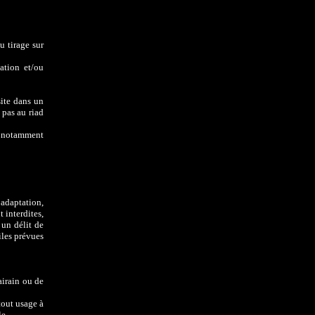
u tirage sur
ation et/ou
site dans un
 pas au riad
nt notamment
 adaptation,
 interdites,
 un délit de
iles prévues
airain ou de
tout usage à
le.