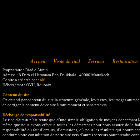
Accueil
Visite du riad
Services
Restauration
Propriétaire : Riad d'Airain
Adresse : 8 Derb el Hammam Bab Doukkala - 40000 Marrakech
Ce site a été créé par :
alfi
Hébergemnt : OVH, Roubaix.
Contenu du site
On entend par contenu du site la structure générale, les textes, les images animées
de corriger le contenu de ce site à tout moment et sans préavis.
Décharge de responsabilité
Le riad d'airain n’est tenue que d’une simple obligation de moyens concernant le
même que nous avons effectué toutes les démarches pour nous assurer de la fiabil
responsabilité du fait d’erreurs, d’omissions, où pour les résultats qui pourraie
conduire votre consultation de notre site vers d’autres serveurs pour prendre conna