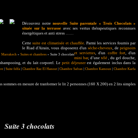
Découvrez notre
nouvelle Suite parentale « Trois Chocolats »
située sur la terrasse
avec ses vertus thérapeutiques reconnues
énergétiques et anti stress ……
Cette
suite est climatisée et chauffée
. Parmi les services fournis par
le Riad d'Airain, vous disposerez d'un
sèche-cheveux
, de
peignoirs
et serviettes
, d'un
coffre fort
, d'un
d Marrakech
»
Suites et chambres
» Suite 3 chocolats
mini bar
, d’une
télé
, du gel douche,
shampooing, et du lait corporel. Le
petit déjeuner
est également inclus dans la
re
|
Suite felfa
|
Chambre Raz El Hanout
|
Chambre Safran
|
Chambre Kamoun
|
Chambre Karfa
us sommes en mesure de tranformer le lit 2 personnes (160 X 200) en 2 lits simples
Suite 3 chocolats