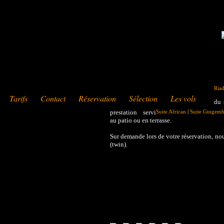
Ria
Tarifs
Contact
Réservation
Sélection
Les vols
du 
prestation servi
Suite African
|
Suite Gingemb
au patio ou en terrasse.
Sur demande lors de votre réservation, no
(twin).