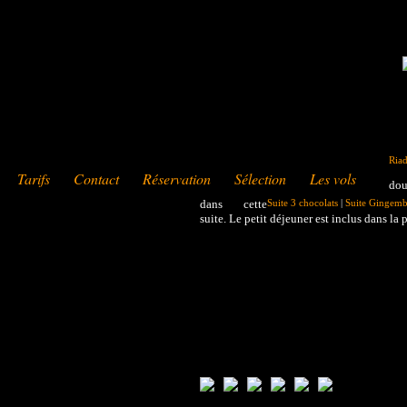
Ria
Tarifs
Contact
Réservation
Sélection
Les vols
dou
dans cette
Suite 3 chocolats
|
Suite Gingemb
suite. Le petit déjeuner est inclus dans la p