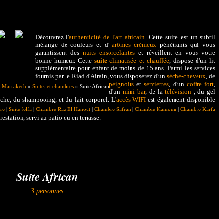
Découvrez l'
authenticité de l'art africain
. Cette suite est un subtil
mélange de couleurs et d'
arômes crèmeux
pénétrants qui vous
garantissent des
nuits ensorcelantes
et réveillent en vous votre
bonne humeur. Cette
suite
climatisée et chauffée
, dispose d'un lit
supplémentaire pour enfant de moins de 15 ans. Parmi les services
fournis par le Riad d'Airain, vous disposerez d'un
sèche-cheveux
, de
peignoirs
et
serviettes
, d'un
coffre fort
,
d Marrakech
»
Suites et chambres
» Suite African
d'un
mini bar
, de la
télévision
, du gel
che, du shampooing, et du lait corporel. L'
accès WIFI
est également disponible
re
|
Suite felfa
|
Chambre Raz El Hanout
|
Chambre Safran
|
Chambre Kamoun
|
Chambre Karfa
restation, servi au patio ou en terrasse.
Suite African
3 personnes